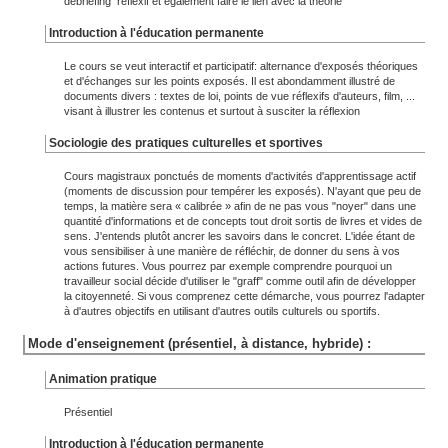
débriefing réflexif et également faire le lien avec la théorie
Introduction à l'éducation permanente
Le cours se veut interactif et participatif: alternance d'exposés théoriques
et d'échanges sur les points exposés. Il est abondamment illustré de
documents divers : textes de loi, points de vue réflexifs d'auteurs, film, ...
visant à illustrer les contenus et surtout à susciter la réflexion
Sociologie des pratiques culturelles et sportives
Cours magistraux ponctués de moments d'activités d'apprentissage actif
(moments de discussion pour tempérer les exposés). N'ayant que peu de
temps, la matière sera « calibrée » afin de ne pas vous "noyer" dans une
quantité d'informations et de concepts tout droit sortis de livres et vides de
sens. J'entends plutôt ancrer les savoirs dans le concret. L'idée étant de
vous sensibiliser à une manière de réfléchir, de donner du sens à vos
actions futures. Vous pourrez par exemple comprendre pourquoi un
travailleur social décide d'utiliser le "graff" comme outil afin de développer
la citoyenneté. Si vous comprenez cette démarche, vous pourrez l'adapter
à d'autres objectifs en utilisant d'autres outils culturels ou sportifs.
Mode d'enseignement (présentiel, à distance, hybride) :
Animation pratique
Présentiel
Introduction à l'éducation permanente