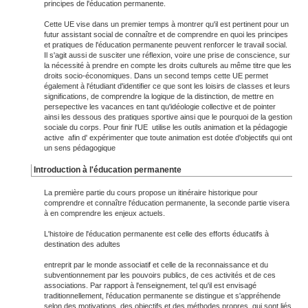
principes de l'éducation permanente.
Cette UE vise dans un premier temps à montrer qu'il est pertinent pour un
futur assistant social de connaître et de comprendre en quoi les principes
et pratiques de l'éducation permanente peuvent renforcer le travail social.
Il s'agit aussi de susciter une réflexion, voire une prise de conscience, sur
la nécessité à prendre en compte les droits culturels au même titre que les
droits socio-économiques. Dans un second temps cette UE permet
également à l'étudiant d'identifier ce que sont les loisirs de classes et leurs
significations, de comprendre la logique de la distinction, de mettre en
persepective les vacances en tant qu'idéologie collective et de pointer
ainsi les dessous des pratiques sportive ainsi que le pourquoi de la gestion
sociale du corps. Pour finir l'UE utilise les outils animation et la pédagogie
active afin d' expérimenter que toute animation est dotée d'objectifs qui ont
un sens pédagogique
Introduction à l'éducation permanente
La première partie du cours propose un itinéraire historique pour
comprendre et connaître l'éducation permanente, la seconde partie visera
à en comprendre les enjeux actuels.
L'histoire de l'éducation permanente est celle des efforts éducatifs à
destination des adultes
entreprit par le monde associatif et celle de la reconnaissance et du
subventionnement par les pouvoirs publics, de ces activités et de ces
associations. Par rapport à l'enseignement, tel qu'il est envisagé
traditionnellement, l'éducation permanente se distingue et s'appréhende
selon des motivations, des objectifs et des méthodes propres, qui sont liés