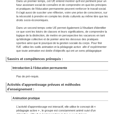
Dans un premier temps, cet UE entend montrer qu'il est pertinent pour un
futur assistant social de connaître et de comprendre en quoi les principes
et pratiques de l'éducation permanente peuvent renforcer le travail social.
Il s'agit aussi de susciter une réflexion, voire une prise de conscience, sur
la nécessité à prendre en compte les droits culturels au même titre que les
droits socio-économiques.
Dans un second temps cette UE permet également à l'étudiant d'identifier
ce que sont les loisirs de classes et leurs significations, de comprendre la
logique de la distinction, de mettre en persepective les vacances en tant
qu'idéologie collective et de pointer ainsi les dessous des pratiques
sportive ainsi que le pourquoi de la gestion sociale du corps. Pour finir
l'UE utilise les outils animation et la pédagogie active afin d' expérimenter
que toute animation est dotée d'objectifs qui ont un sens pédagogique
Savoirs et compétences prérequis :
Introduction à l'éducation permanente
Pas de pré-requis.
Activités d'apprentissage prévues et méthodes
d'enseignement :
Animation pratique
L'activité d'apprentissage est interactif, elle utilise le concept dit «
pédagogie active » , le groupe est constamment animé suivi d'un