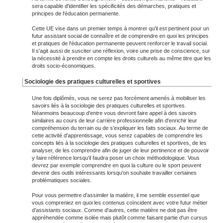
sera capable d'identifier les spécificités des démarches, pratiques et
principes de l'éducation permanente.
Cette UE vise dans un premier temps à montrer qu'il est pertinent pour un
futur assistant social de connaître et de comprendre en quoi les principes
et pratiques de l'éducation permanente peuvent renforcer le travail social.
Il s'agit aussi de susciter une réflexion, voire une prise de conscience, sur
la nécessité à prendre en compte les droits culturels au même titre que les
droits socio-économiques.
Sociologie des pratiques culturelles et sportives
Une fois diplômés, vous ne serez pas forcément amenés à mobiliser les
savoirs liés à la sociologie des pratiques culturelles et sportives.
Néanmoins beaucoup d'entre vous devront faire appel à des savoirs
similaires au cours de leur carrière professionnelle afin d'enrichir leur
compréhension du terrain ou de s'expliquer les faits sociaux. Au terme de
cette activité d'apprentissage, vous serez capables de comprendre les
concepts liés à la sociologie des pratiques culturelles et sportives, de les
analyser, de les comprendre afin de juger de leur pertinence et de pouvoir
y faire référence lorsqu'il faudra poser un choix méthodologique. Vous
devrez par exemple comprendre en quoi la culture ou le sport peuvent
devenir des outils intéressants lorsqu'on souhaite travailler certaines
problématiques sociales.
Pour vous permettre d'assimiler la matière, il me semble essentiel que
vous compreniez en quoi les contenus coïncident avec votre futur métier
d'assistants sociaux. Comme d'autres, cette matière ne doit pas être
appréhendée comme isolée mais plutôt comme faisant partie d'un cursus