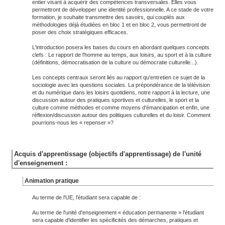
entier visant à acquérir des compétences transversales. Elles vous
permettront de développer une identité professionnelle. A ce stade de votre
formation, je souhaite transmettre des savoirs, qui couplés aux
méthodologies déjà étudiées en bloc 1 et en bloc 2, vous permettront de
poser des choix stratégiques efficaces.
L'introduction posera les bases du cours en abordant quelques concepts
clefs : Le rapport de l'homme au temps, aux loisirs, au sport et à la culture
(définitions, démocratisation de la culture ou démocratie culturelle...).
Les concepts centraux seront liés au rapport qu'entretien ce sujet de la
sociologie avec les questions sociales. La prépondérance de la télévision
et du numérique dans les loisirs quotidiens, notre rapport à la lecture, une
discussion autour des pratiques sportives et culturelles, le sport et la
culture comme méthodes et comme moyens d'émancipation et enfin, une
réflexion/discussion autour des politiques culturelles et du loisir. Comment
pourrions-nous les « repenser »?
Acquis d'apprentissage (objectifs d'apprentissage) de l'unité
d'enseignement :
Animation pratique
Au terme de l'UE, l'étudiant sera capable de :
Au terme de l'unité d'enseignement « éducation permanente » l'étudiant
sera capable d'identifier les spécificités des démarches, pratiques et