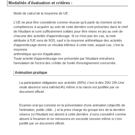
Modalités d'évaluation et critères :
Mode de calcul de la moyenne de UE :
L'UE ne peut être considérée comme réussie qu'à partir du moment où les
compétences à acquérir au sein de cette dernière sont présentes dans le chef
de l'étudiant et sont suffisamment solides pour être mises en jeu au sein de
chacune des activités d'apprentissage. Si ce n'est pas les cas, la note
attribuée à l'UE sera de 9/20, sauf si la moyenne arithmétique des activités
d'apprentissage donne un résultat inférieur à cette note, auquel cas, c'est la
moyenne
arithmétique qui est d'application.
Toute activité d'apprentissage non présentée par l'étudiant entraînera
l'annulation de l'octroi des crédits de l'unité d'enseignement concernée.
Animation pratique
La participation obligatoire aux activités (80%) c'est-à-dire 20h/ 24h.Une
seule absence sera tolérée(4h) même si la raison est justifiée par un
document officiel .
Examen oral qui consiste en la présentation d'une animation (objectifs de
l'animation, public cible...) et la prise charge du groupe lors de la dernière
séance (si l'étudiant est absent à cette dernière ,il sera considéré comme
absent à l'examen et se retrouvera en seconde session même si c'est
justifié par un document officiel.