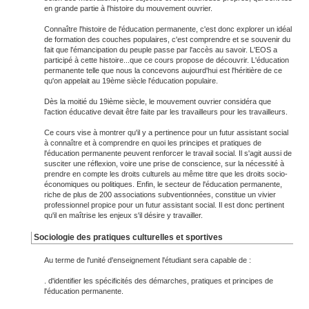
en grande partie à l'histoire du mouvement ouvrier.
Connaître l'histoire de l'éducation permanente, c'est donc explorer un idéal
de formation des couches populaires, c'est comprendre et se souvenir du
fait que l'émancipation du peuple passe par l'accès au savoir. L'EOS a
participé à cette histoire...que ce cours propose de découvrir. L'éducation
permanente telle que nous la concevons aujourd'hui est l'héritière de ce
qu'on appelait au 19ème siècle l'éducation populaire.
Dès la moitié du 19ième siècle, le mouvement ouvrier considéra que
l'action éducative devait être faite par les travailleurs pour les travailleurs.
Ce cours vise à montrer qu'il y a pertinence pour un futur assistant social
à connaître et à comprendre en quoi les principes et pratiques de
l'éducation permanente peuvent renforcer le travail social. Il s'agit aussi de
susciter une réflexion, voire une prise de conscience, sur la nécessité à
prendre en compte les droits culturels au même titre que les droits socio-
économiques ou politiques. Enfin, le secteur de l'éducation permanente,
riche de plus de 200 associations subventionnées, constitue un vivier
professionnel propice pour un futur assistant social. Il est donc pertinent
qu'il en maîtrise les enjeux s'il désire y travailler.
Sociologie des pratiques culturelles et sportives
Au terme de l'unité d'enseignement l'étudiant sera capable de :
. d'identifier les spécificités des démarches, pratiques et principes de
l'éducation permanente.