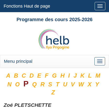
Fonctions Haut de page
Toggle
naviga
Programme des cours 2025-2026
Menu principal
Toggle
naviga
A
B
C
D
E
F
G
H
I
J
K
L
M
P
N
O
Q
R
S
T
U
V
W
X
Y
Z
Zoé
PLETSCHETTE