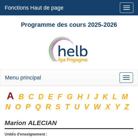
Fonctions Haut de page
Toggle
naviga
Programme des cours 2025-2026
Menu principal
Toggle
naviga
A
B
C
D
E
F
G
H
I
J
K
L
M
N
O
P
Q
R
S
T
U
V
W
X
Y
Z
Marion
ALECIAN
Unités d'enseignement :