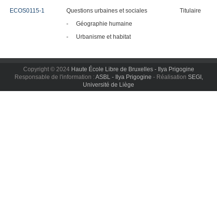
ECOS0115-1
Questions urbaines et sociales
Titulaire
-
Géographie humaine
-
Urbanisme et habitat
Copyright © 2024
Haute École Libre de Bruxelles - Ilya Prigogine
Responsable de l'information :
ASBL - Ilya Prigogine
- Réalisation
SEGI,
Université de Liège