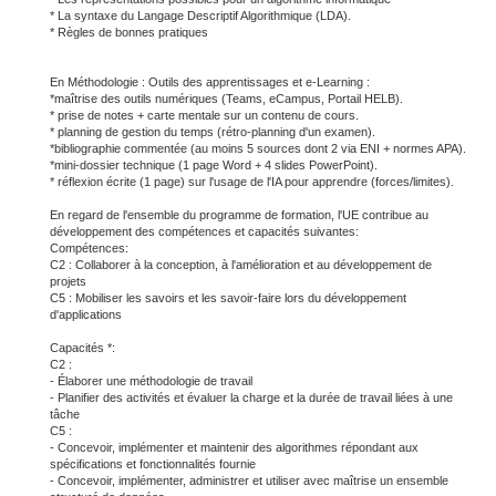
* La syntaxe du Langage Descriptif Algorithmique (LDA).
* Règles de bonnes pratiques
En Méthodologie : Outils des apprentissages et e-Learning :
*maîtrise des outils numériques (Teams, eCampus, Portail HELB).
* prise de notes + carte mentale sur un contenu de cours.
* planning de gestion du temps (rétro-planning d'un examen).
*bibliographie commentée (au moins 5 sources dont 2 via ENI + normes APA).
*mini-dossier technique (1 page Word + 4 slides PowerPoint).
* réflexion écrite (1 page) sur l'usage de l'IA pour apprendre (forces/limites).
En regard de l'ensemble du programme de formation, l'UE contribue au
développement des compétences et capacités suivantes:
Compétences:
C2 : Collaborer à la conception, à l'amélioration et au développement de
projets
C5 : Mobiliser les savoirs et les savoir-faire lors du développement
d'applications
Capacités *:
C2 :
- Élaborer une méthodologie de travail
- Planifier des activités et évaluer la charge et la durée de travail liées à une
tâche
C5 :
- Concevoir, implémenter et maintenir des algorithmes répondant aux
spécifications et fonctionnalités fournie
- Concevoir, implémenter, administrer et utiliser avec maîtrise un ensemble