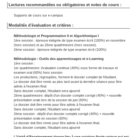
Lectures recommandées ou obligatoires et notes de cours :
Supports de cours sur e-campus
Modalités d'évaluation et critères :
Méthodologie et Programmation 0 et Algorithmique I
1ère session : épreuve intégrée de type examen écrit (100%) en novembre
(hors session) et au 2ème quadrimestre (hors session).
2ème session : épreuve intégrée de type examen écrit (100%)
Méthodologie : Outils des apprentissages et e-Learning
1ère session :
1er quadrimestre: évaluation continue (40%) sous forme de travaux et
examen oral (60%) hors session
Les productions, regroupées, forment le dossier complet de l'étudiant.
Le dossier doit être remis au plus tard avant la dernière séance pour être
admis à l'examen final.
Sans dossier complet, l'étudiant sera ajourné
2ème quadrimestre: dépôt d'un dossier complet corrigé (40%) + nouvelle
présentation orale lors de la session de juin (60%)
Le dossier doit être remis pour être admis à l'examen final.
Sans dossier complet, l'étudiant sera ajourné
2ème session : dépôt d'un dossier complet corrigé (40%) + nouvelle
présentation orale en session (60%)
Le dossier doit être remis pour être admis à l'examen final.
Sans dossier complet, l'étudiant sera ajourné
L'Unité d'Enseignement donne lieu à une cotation finale unique qui est