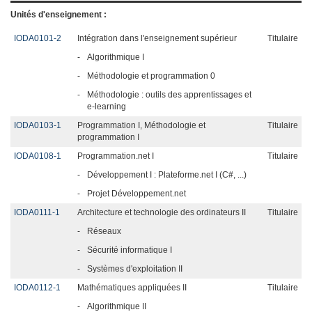
Unités d'enseignement :
IODA0101-2
Intégration dans l'enseignement supérieur
Titulaire
-
Algorithmique I
-
Méthodologie et programmation 0
-
Méthodologie : outils des apprentissages et
e-learning
IODA0103-1
Programmation I, Méthodologie et
Titulaire
programmation I
IODA0108-1
Programmation.net I
Titulaire
-
Développement I : Plateforme.net I (C#, ...)
-
Projet Développement.net
IODA0111-1
Architecture et technologie des ordinateurs II
Titulaire
-
Réseaux
-
Sécurité informatique I
-
Systèmes d'exploitation II
IODA0112-1
Mathématiques appliquées II
Titulaire
-
Algorithmique II