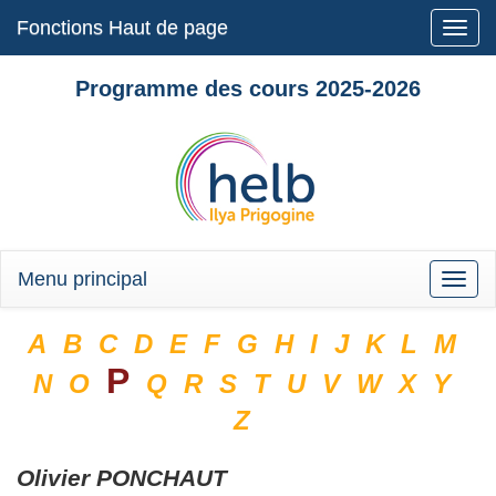
Fonctions Haut de page
Toggle
naviga
Programme des cours 2025-2026
Menu principal
Toggle
naviga
A
B
C
D
E
F
G
H
I
J
K
L
M
P
N
O
Q
R
S
T
U
V
W
X
Y
Z
Olivier
PONCHAUT