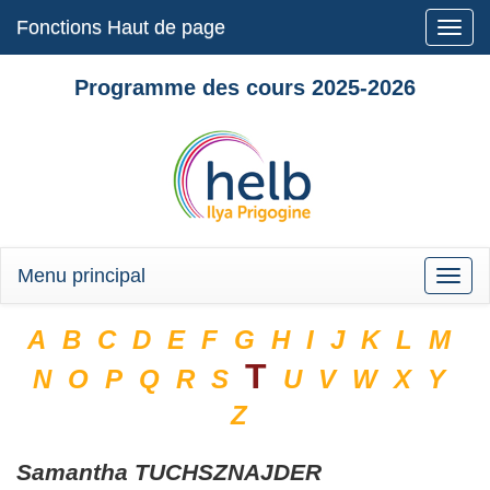
Fonctions Haut de page
Toggle
naviga
Programme des cours 2025-2026
Menu principal
Toggle
naviga
A
B
C
D
E
F
G
H
I
J
K
L
M
T
N
O
P
Q
R
S
U
V
W
X
Y
Z
Samantha
TUCHSZNAJDER