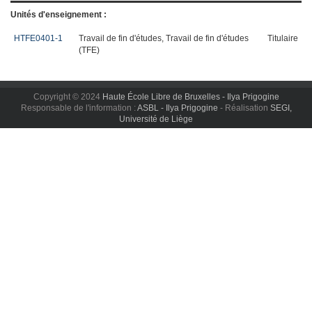
Unités d'enseignement :
HTFE0401-1
Travail de fin d'études, Travail de fin d'études
Titulaire
(TFE)
Copyright © 2024
Haute École Libre de Bruxelles - Ilya Prigogine
Responsable de l'information :
ASBL - Ilya Prigogine
- Réalisation
SEGI,
Université de Liège