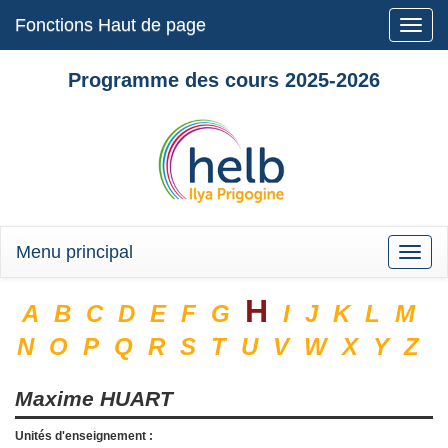
Fonctions Haut de page
Toggle
naviga
Programme des cours 2025-2026
Menu principal
Toggle
naviga
H
A
B
C
D
E
F
G
I
J
K
L
M
N
O
P
Q
R
S
T
U
V
W
X
Y
Z
Maxime
HUART
Unités d'enseignement :