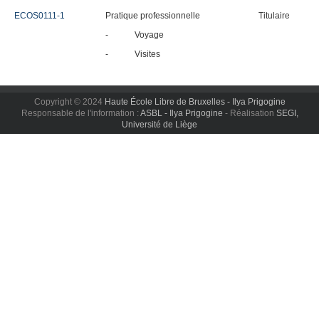
ECOS0111-1
Pratique professionnelle
Titulaire
-
Voyage
-
Visites
Copyright © 2024
Haute École Libre de Bruxelles - Ilya Prigogine
Responsable de l'information :
ASBL - Ilya Prigogine
- Réalisation
SEGI,
Université de Liège