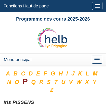
Fonctions Haut de page
Toggle
naviga
Programme des cours 2025-2026
Menu principal
Toggle
naviga
A
B
C
D
E
F
G
H
I
J
K
L
M
P
N
O
Q
R
S
T
U
V
W
X
Y
Z
Iris
PISSENS