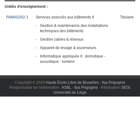
Unités d'enseignement :
FAMA0202-1
Services associés aux bâtiments II
Titulaire
-
Gestion & maintenance des installations
techniques des bâtiments
-
Gestion cables & réseaux
-
Appareil de levage & ascenseurs
-
Informatique appliquée II : domotique -
acoustique - lumière
Copyright © 2024
Haute École Libre de Bruxelles - Ilya Prigogine
Responsable de l'information :
ASBL - Ilya Prigogine
- Réalisation
SEGI,
Université de Liège