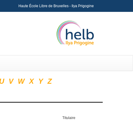
Haute École Libre de Bruxelles - Ilya Prigogine
U
V
W
X
Y
Z
Titulaire