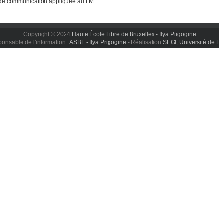
de communication appliquée au FM
Copyright © 2024
Haute École Libre de Bruxelles - Ilya Prigogine
onsable de l'information :
ASBL - Ilya Prigogine
- Réalisation
SEGI, Université de 