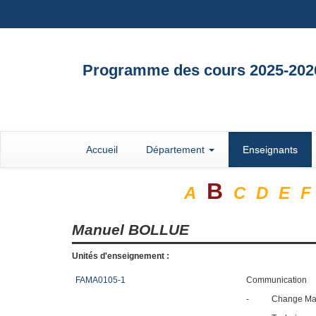
Programme des cours 2025-202
Accueil
Département
Enseignants
B
A
C
D
E
F
Manuel
BOLLUE
Unités d'enseignement :
FAMA0105-1
Communication
-
Change Ma