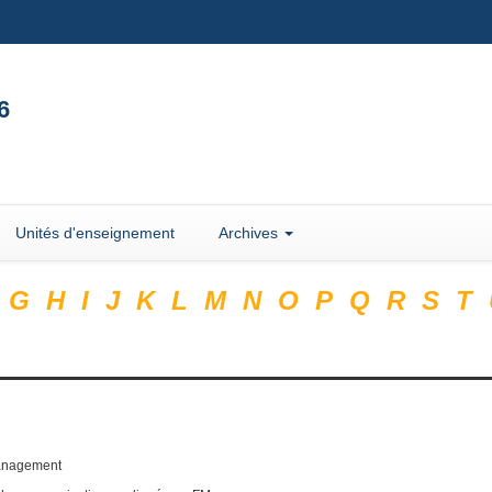
6
Unités d'enseignement
Archives
G
H
I
J
K
L
M
N
O
P
Q
R
S
T
nagement