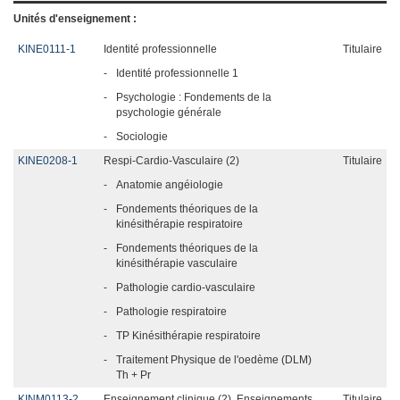
Unités d'enseignement :
KINE0111-1
Identité professionnelle
Titulaire
-
Identité professionnelle 1
-
Psychologie : Fondements de la
psychologie générale
-
Sociologie
KINE0208-1
Respi-Cardio-Vasculaire (2)
Titulaire
-
Anatomie angéiologie
-
Fondements théoriques de la
kinésithérapie respiratoire
-
Fondements théoriques de la
kinésithérapie vasculaire
-
Pathologie cardio-vasculaire
-
Pathologie respiratoire
-
TP Kinésithérapie respiratoire
-
Traitement Physique de l'oedème (DLM)
Th + Pr
KINM0113-2
Enseignement clinique (2), Enseignements
Titulaire