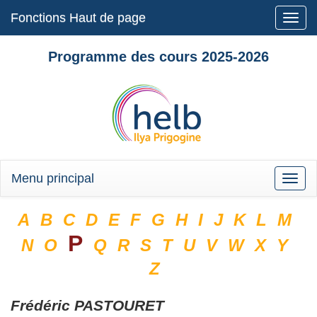
Fonctions Haut de page
Toggle
naviga
Programme des cours 2025-2026
Menu principal
Toggle
naviga
A
B
C
D
E
F
G
H
I
J
K
L
M
P
N
O
Q
R
S
T
U
V
W
X
Y
Z
Frédéric
PASTOURET