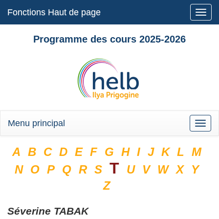
Fonctions Haut de page
Toggle
naviga
Programme des cours 2025-2026
Menu principal
Toggle
naviga
A
B
C
D
E
F
G
H
I
J
K
L
M
T
N
O
P
Q
R
S
U
V
W
X
Y
Z
Séverine
TABAK